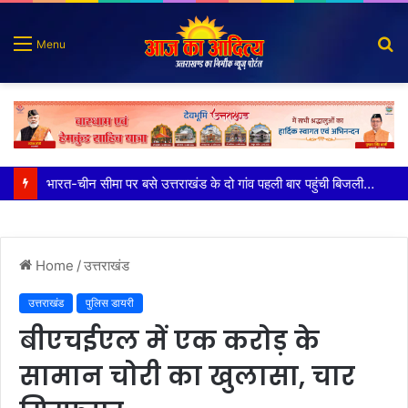
S
Menu
fo
100 किडनी ट्रांसप्लांट की सफलता, हिम्स जौलीग्रांट ने बढ़ाया चिकित्सा सेवाओं का भरोसा
Home
/
उत्तराखंड
उत्तराखंड
पुलिस डायरी
बीएचईएल में एक करोड़ के
सामान चोरी का खुलासा, चार