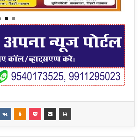
t
eddit
VKontakte
Odnoklassniki
Pocket
Share via Email
Print