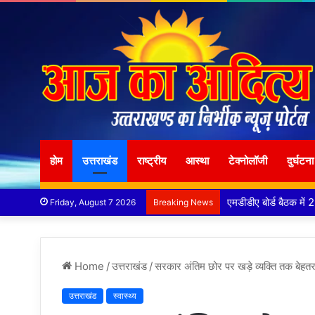
होम
उत्तराखंड
राष्ट्रीय
आस्था
टेक्नोलॉजी
दुर्घटना
कृष्णा हाउसकीपिंग के
Friday, August 7 2026
Breaking News
Home
/
उत्तराखंड
/
सरकार अंतिम छोर पर खड़े व्यक्ति तक बेहतर स्व
उत्तराखंड
स्वास्थ्य