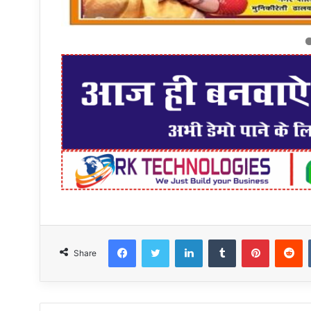
Facebook
Twitter
LinkedIn
Tumblr
Pinteres
R
Share