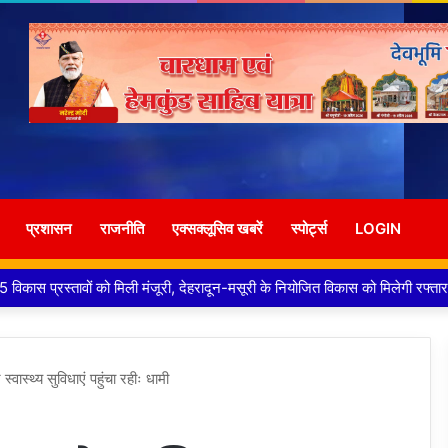
प्रशासन
राजनीति
एक्सक्लूसिव खबरें
स्पोर्ट्स
LOGIN
 मालिक दीपक जायसवाल विनोद नौटियाल आदि पर मुकदमा दर्ज
ास्थ्य सुविधाएं पहुंचा रहीः धामी