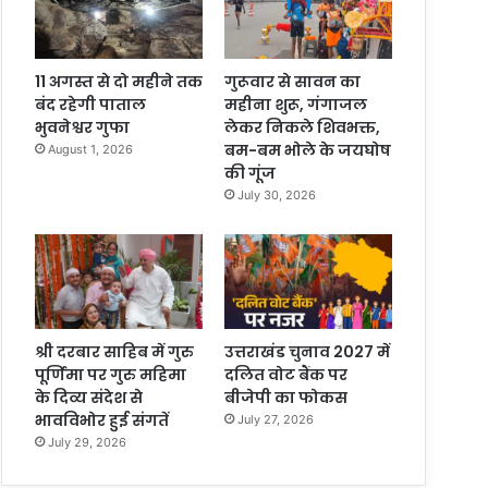
11 अगस्त से दो महीने तक
गुरूवार से सावन का
बंद रहेगी पाताल
महीना शुरू, गंगाजल
भुवनेश्वर गुफा
लेकर निकले शिवभक्त,
बम-बम भोले के जयघोष
August 1, 2026
की गूंज
July 30, 2026
श्री दरबार साहिब में गुरु
उत्तराखंड चुनाव 2027 में
पूर्णिमा पर गुरु महिमा
दलित वोट बैंक पर
के दिव्य संदेश से
बीजेपी का फोकस
भावविभोर हुई संगतें
July 27, 2026
July 29, 2026