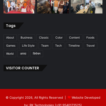
Tags
About
Business
Classic
Color
Content
Foods
Games
Life Style
Team
Tech
Timeline
Travel
World
आपदा
विमोचन
VISITOR COUNTER
© Copyright 2026, All Rights Reserved |
Website Developed
by: RK Technologies (+91 9540173525)