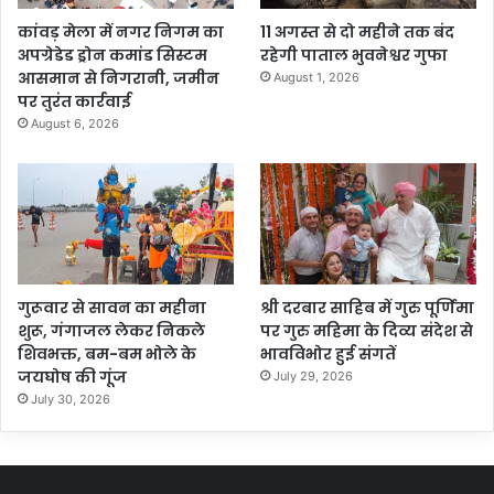
कांवड़ मेला में नगर निगम का
11 अगस्त से दो महीने तक बंद
अपग्रेडेड ड्रोन कमांड सिस्टम
रहेगी पाताल भुवनेश्वर गुफा
आसमान से निगरानी, जमीन
August 1, 2026
पर तुरंत कार्रवाई
August 6, 2026
गुरूवार से सावन का महीना
श्री दरबार साहिब में गुरु पूर्णिमा
शुरू, गंगाजल लेकर निकले
पर गुरु महिमा के दिव्य संदेश से
शिवभक्त, बम-बम भोले के
भावविभोर हुई संगतें
जयघोष की गूंज
July 29, 2026
July 30, 2026