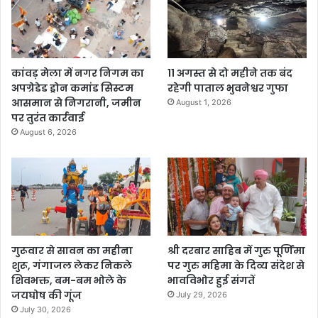
कांवड़ मेला में नगर निगम का
11 अगस्त से दो महीने तक बंद
अपग्रेडेड ड्रोन कमांड सिस्टम
रहेगी पाताल भुवनेश्वर गुफा
आसमान से निगरानी, जमीन
August 1, 2026
पर तुरंत कार्रवाई
August 6, 2026
गुरूवार से सावन का महीना
श्री दरबार साहिब में गुरु पूर्णिमा
शुरू, गंगाजल लेकर निकले
पर गुरु महिमा के दिव्य संदेश से
शिवभक्त, बम-बम भोले के
भावविभोर हुई संगतें
जयघोष की गूंज
July 29, 2026
July 30, 2026