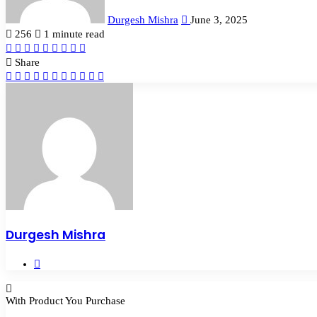
Durgesh Mishra
June 3, 2025
256
1 minute read
Facebook
Twitter
LinkedIn
Tumblr
Pinterest
Reddit
VKontakte
Odnoklassniki
Pocket
Share
Facebook
Twitter
LinkedIn
Tumblr
Pinterest
Reddit
VKontakte
Odnoklassniki
Pocket
Share
Print
via
Email
Durgesh Mishra
Website
With Product You Purchase