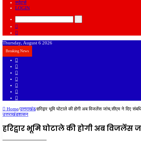
स्पोर्ट्स
LOGIN
Search
Sidebar
for
Random
Article
Thursday, August 6 2026
Breaking News
Sidebar
Random
Article
Log
In
Instagram
YouTube
Twitter
Facebook
Home
/
उत्तराखंड
/
हरिद्वार भूमि घोटाले की होगी अब विजलेंस जांच,सीएम ने दिए संबधि
उत्तराखंड
शासन
हरिद्वार भूमि घोटाले की होगी अब विजलेंस जा