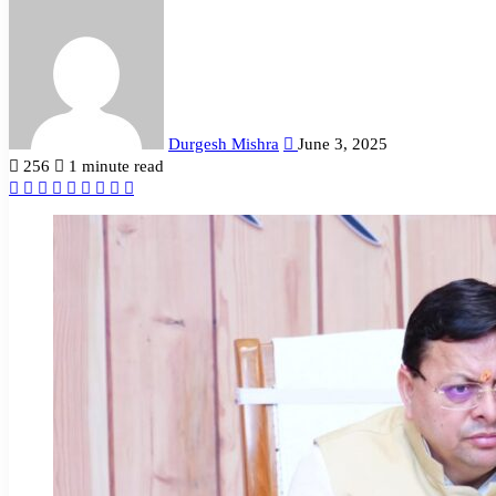
Send
an
email
Durgesh Mishra
June 3, 2025
256
1 minute read
Facebook
Twitter
LinkedIn
Tumblr
Pinterest
Reddit
VKontakte
Odnoklassniki
Pocket