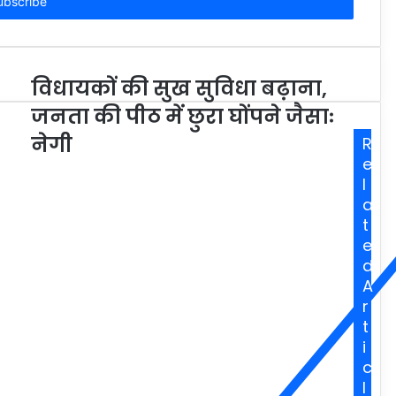
विधायकों की सुख सुविधा बढ़ाना,
जनता की पीठ में छुरा घोंपने जैसाः
नेगी
R
e
l
a
t
e
d
A
r
t
i
c
l