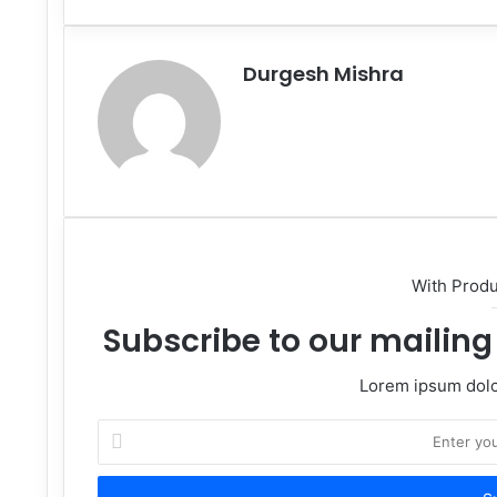
via
Email
Durgesh Mishra
Website
With Prod
Subscribe to our mailing 
Lorem ipsum dolor
Enter
your
Email