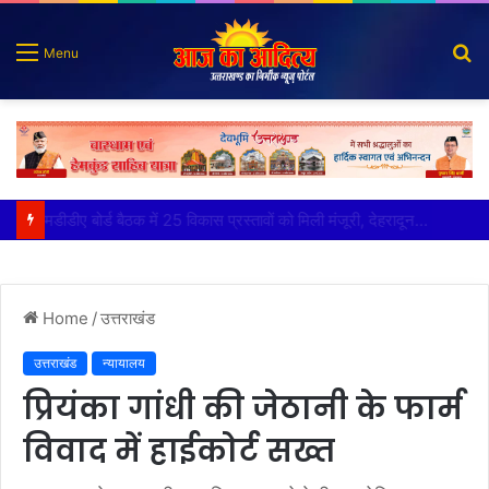
S
Menu
fo
मुख्य सचिव ने अंडरग्राउंड विद्युत लाइन परियोजना का प्रस्ताव तैयार करने के दिये निर्देश
Home
/
उत्तराखंड
उत्तराखंड
न्यायालय
प्रियंका गांधी की जेठानी के फार्म
विवाद में हाईकोर्ट सख्त