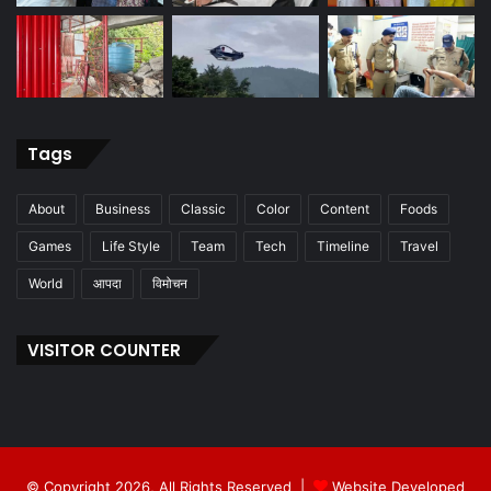
Tags
About
Business
Classic
Color
Content
Foods
Games
Life Style
Team
Tech
Timeline
Travel
World
आपदा
विमोचन
VISITOR COUNTER
© Copyright 2026, All Rights Reserved |
Website Developed