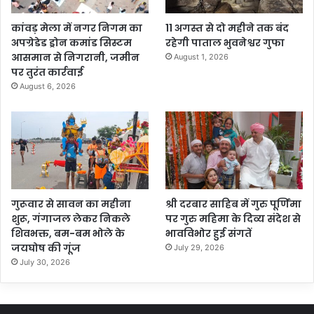
कांवड़ मेला में नगर निगम का
11 अगस्त से दो महीने तक बंद
अपग्रेडेड ड्रोन कमांड सिस्टम
रहेगी पाताल भुवनेश्वर गुफा
आसमान से निगरानी, जमीन
August 1, 2026
पर तुरंत कार्रवाई
August 6, 2026
गुरूवार से सावन का महीना
श्री दरबार साहिब में गुरु पूर्णिमा
शुरू, गंगाजल लेकर निकले
पर गुरु महिमा के दिव्य संदेश से
शिवभक्त, बम-बम भोले के
भावविभोर हुई संगतें
जयघोष की गूंज
July 29, 2026
July 30, 2026