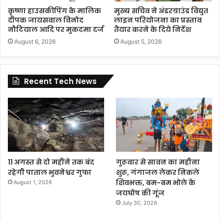
कृष्णा हाउसकीपिंग के मालिक
मुख्य सचिव ने अंडरग्राउंड विद्युत
दीपक जायसवाल विनोद
लाइन परियोजना का प्रस्ताव
नौटियाल आदि पर मुकदमा दर्ज
तैयार करने के दिये निर्देश
August 6, 2026
August 5, 2026
Recent Tech News
11 अगस्त से दो महीने तक बंद
गुरूवार से सावन का महीना
रहेगी पाताल भुवनेश्वर गुफा
शुरू, गंगाजल लेकर निकले
शिवभक्त, बम-बम भोले के
August 1, 2026
जयघोष की गूंज
July 30, 2026