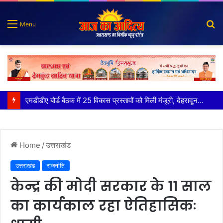
S
Menu
fo
कृष्णा हाउसकीपिंग के मालिक दीपक जायसवाल विनोद नौटियाल आदि पर मुकदमा दर्ज
Home
/
उत्तराखंड
उत्तराखंड
राजनीति
केन्द्र की मोदी सरकार के 11 साल
का कार्यकाल रहा ऐतिहासिकः