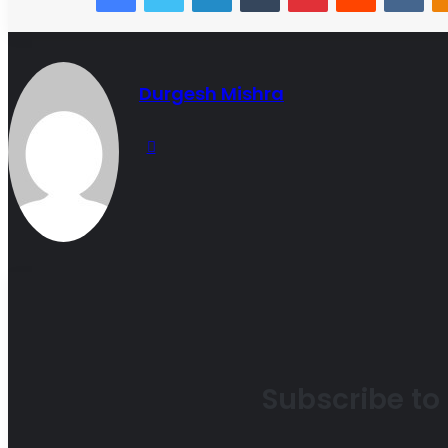
Durgesh Mishra
Website
Subscribe to 