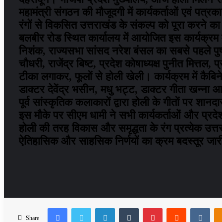
महामंत्री संगठन की मौजूदगी में कार्यकर्ताओं एवं पत
रंगों से विकसित उत्तराखंड के संकल्प को पूरा करने क
बलबीर रोड स्थित कार्यालय में आयोजित इस कार्यक्रम में प
निशंक, राज्यसभा सांसद नरेश बंसल का सबसे पहले पुष्पो
चौधरी, राजेंद्र बिष्ट, प्रदेश कोषाध्यक्ष पुनीत मित्तल
टीका लगाकर, फूलों से होली खेली। कार्यक्रम में कैब
डाक्टर देवेंद्र भसीन, मधु भट्ट, डाक्टर गीता खन्ना आद
पूर्व सांस्कृतिक कलाकारों द्वारा होली के गीतों पर श
इस मौके पर सीएम धामी ने सभी कार्यकर्ताओं और प्रदेशव
होली की तरह विकास और समृद्धता के रंग प्रत्येक उत्
ऐतिहासिक और साहसिक निर्णयों का क्रम बदस्तूर जार
Facebook
Twitter
LinkedIn
Tumblr
Pinterest
Reddit
VKo
Share