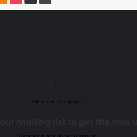
With Product You Purchase
our mailing list to get the new
Lorem ipsum dolor sit amet, consectetur.