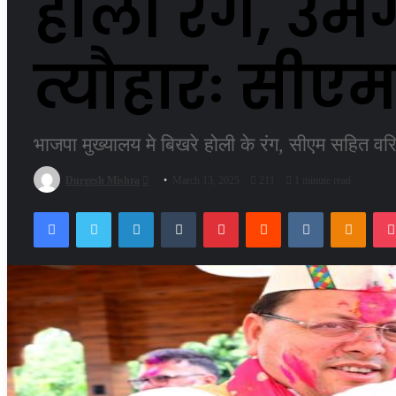
होली रंग, उमं
त्यौहारः सीए
भाजपा मुख्यालय मे बिखरे होली के रंग, सीएम सहित वर
Send
Durgesh Mishra
March 13, 2025
211
1 minute read
an
Facebook
Twitter
LinkedIn
Tumblr
Pinterest
Reddit
VKontakte
Odnok
email