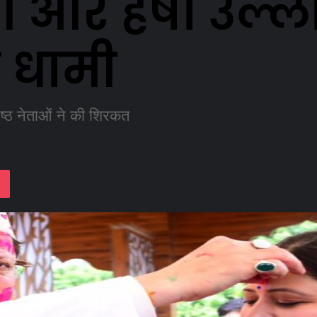
ग और हर्षो उल्
म धामी
िष्ठ नेताओं ने की शिरकत
lassniki
Pocket