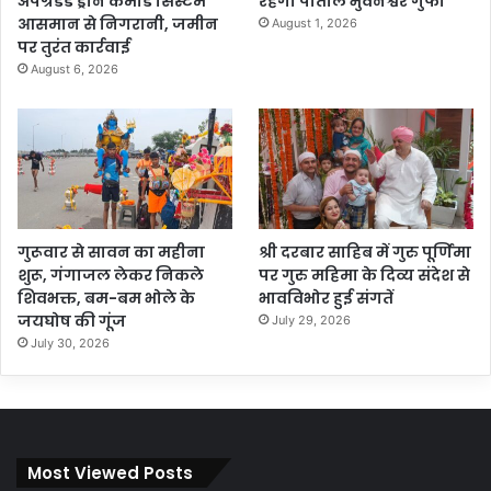
अपग्रेडेड ड्रोन कमांड सिस्टम
रहेगी पाताल भुवनेश्वर गुफा
आसमान से निगरानी, जमीन
August 1, 2026
पर तुरंत कार्रवाई
August 6, 2026
गुरूवार से सावन का महीना
श्री दरबार साहिब में गुरु पूर्णिमा
शुरू, गंगाजल लेकर निकले
पर गुरु महिमा के दिव्य संदेश से
शिवभक्त, बम-बम भोले के
भावविभोर हुई संगतें
जयघोष की गूंज
July 29, 2026
July 30, 2026
Most Viewed Posts