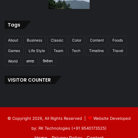
Tags
About
Business
Classic
Color
Content
Foods
Games
Life Style
Team
Tech
Timeline
Travel
World
आपदा
विमोचन
VISITOR COUNTER
© Copyright 2026, All Rights Reserved |
Website Developed
by: RK Technologies (+91 9540173525)
Home
Privacy Policy
Contact