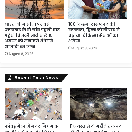
भारत-चीन सीमा पर बसे
100 किडनी ट्रांसप्लांट की
उत्तराखंड के दो गांव पहली बार
सफलता, हिम्स जौलीग्रांट ने
पहुंची बिजली आने वाले 15
बढ़ाया चिकित्सा सेवाओं का
अगस्त को मनाएंगे अंधेरे से
भरोसा
आजादी का जश्न
August 8, 2026
August 8, 2026
Recent Tech News
कांवड़ मेला में नगर निगम का
11 अगस्त से दो महीने तक बंद