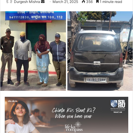
Send
Durgesh Mishra
March 21, 2025
356
1 minute read
an
email