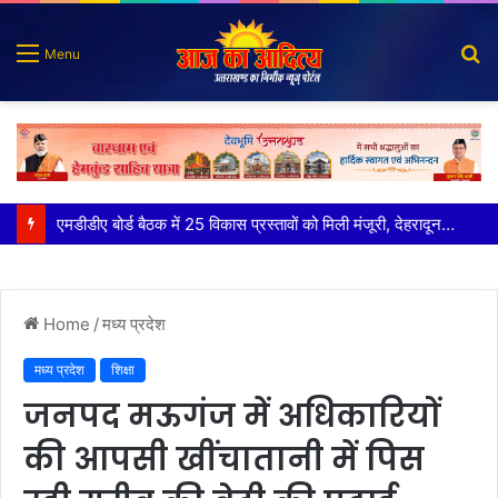
S
Menu
fo
कृष्णा हाउसकीपिंग के मालिक दीपक जायसवाल विनोद नौटियाल आदि पर मुकदमा दर्ज
Home
/
मध्य प्रदेश
मध्य प्रदेश
शिक्षा
जनपद मऊगंज में अधिकारियों
की आपसी खींचातानी में पिस