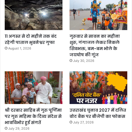
11 अगस्त से दो महीने तक बंद
गुरूवार से सावन का महीना
रहेगी पाताल भुवनेश्वर गुफा
शुरू, गंगाजल लेकर निकले
शिवभक्त, बम-बम भोले के
August 1, 2026
जयघोष की गूंज
July 30, 2026
श्री दरबार साहिब में गुरु पूर्णिमा
उत्तराखंड चुनाव 2027 में दलित
पर गुरु महिमा के दिव्य संदेश से
वोट बैंक पर बीजेपी का फोकस
भावविभोर हुई संगतें
July 27, 2026
July 29, 2026