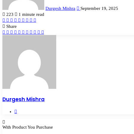
Durgesh Mishra
September 19, 2025
223
1 minute read
Facebook
Twitter
LinkedIn
Tumblr
Pinterest
Reddit
VKontakte
Odnoklassniki
Pocket
Share
Facebook
Twitter
LinkedIn
Tumblr
Pinterest
Reddit
VKontakte
Odnoklassniki
Pocket
Share
Print
via
Email
Durgesh Mishra
Website
With Product You Purchase