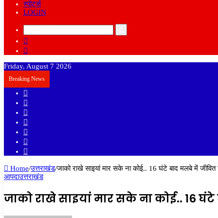
स्पोर्ट्स
LOGIN
Search
Sidebar
for
Random
Article
Friday, August 7 2026
Breaking News
Sidebar
Random
Article
Log
In
Instagram
YouTube
Twitter
Facebook
Home
/
उत्तराखंड
/
जाको राखे साइयां मार सके ना कोई.. 16 घंटे बाद मलबे में जीवित
आपदा
उत्तराखंड
जाको राखे साइयां मार सके ना कोई.. 16 घंट