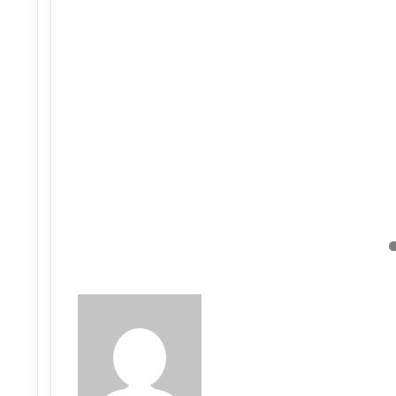
Send
an
email