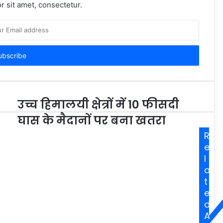
 sit amet, consectetur.
उच्च हिमालयी क्षेत्रों में 10 फीसदी
घास के मैदानों पर बना खतरा
R
e
l
a
t
e
d
A