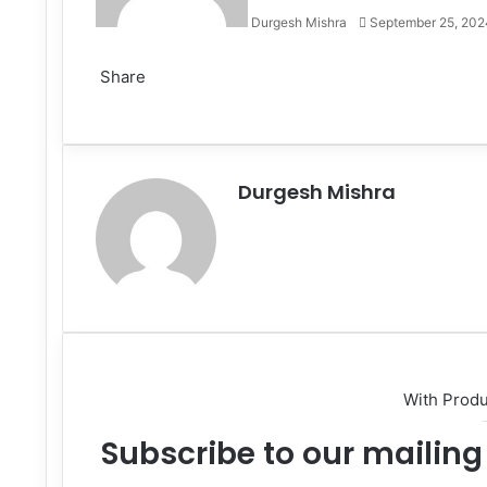
Durgesh Mishra
September 25, 202
Facebook
Twitter
LinkedIn
Tumblr
Pinterest
Reddit
VKontakte
Odnoklassniki
Pocket
Share
Facebook
Twitter
LinkedIn
Tumblr
Pinterest
Reddit
VKontakte
Odnoklassniki
Pocket
Share
Print
via
Email
Durgesh Mishra
Website
With Prod
Subscribe to our mailing 