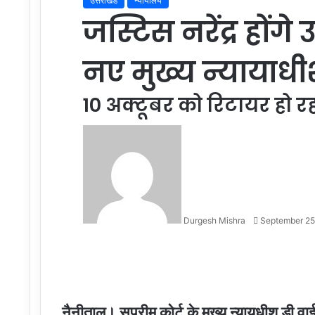
उत्तराखंड
न्यायालय
जस्टिस नरेंद्र होंगे 
नए मुख्य न्यायाध
10 अक्टूबर को रिटायर हो रह
Send
an
email
Durgesh Mishra
September 25
Facebook
Twitter
LinkedIn
Tumblr
Pinterest
Reddit
VKontakte
Odnoklassniki
Pocket
नैनीताल। सुप्रीम कोर्ट के मुख्य न्यायधीश डी वा