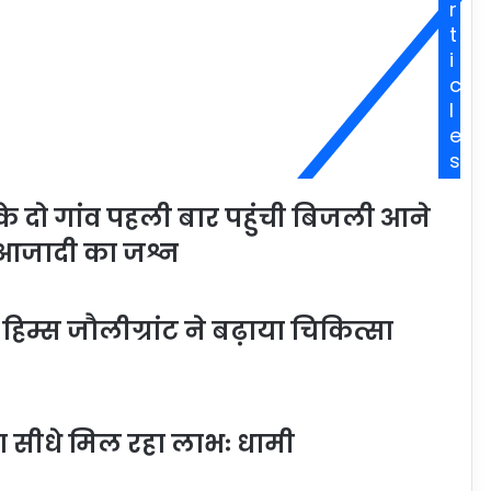
r
t
i
c
l
e
s
े दो गांव पहली बार पहुंची बिजली आने
े आजादी का जश्न
िम्स जौलीग्रांट ने बढ़ाया चिकित्सा
ा सीधे मिल रहा लाभः धामी