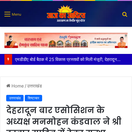
S
Menu
fo
मुख्य सचिव ने अंडरग्राउंड विद्युत लाइन परियोजना का प्रस्ताव तैयार करने के दिये निर्देश
Home
/
उत्तराखंड
उत्तराखंड
शिष्टाचार
देहरादून बार एसोसिशन के
अध्यक्ष मनमोहन कंडवाल ने श्री