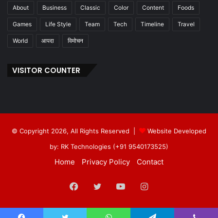
About
Business
Classic
Color
Content
Foods
Games
Life Style
Team
Tech
Timeline
Travel
World
आपदा
विमोचन
VISITOR COUNTER
© Copyright 2026, All Rights Reserved |
Website Developed
by: RK Technologies (+91 9540173525)
Home
Privacy Policy
Contact
Facebook
Twitter
YouTube
Instagram