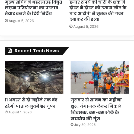
मुख्य सचिव ने अंडरग्राउंड विद्युत
हजार रुपये की चोरी के शक में
लाइन परियोजना का प्रस्ताव
दोस्त ने दोस्त को उतारा मौत के
तैयार करने के दिये निर्देश
घाट आरोपी ने मृतक की गला
दबाकर की हत्या
August 5, 2026
August 5, 2026
Recent Tech News
11 अगस्त से दो महीने तक बंद
गुरूवार से सावन का महीना
रहेगी पाताल भुवनेश्वर गुफा
शुरू, गंगाजल लेकर निकले
शिवभक्त, बम-बम भोले के
August 1, 2026
जयघोष की गूंज
July 30, 2026