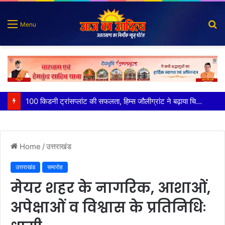
S
Menu
fo
पात्र लोगों को सरकारी योजनाओं का सीधे मिल रहा लाभः धामी
Home
/
उत्तराखंड
उत्तराखंड
समारोह
मेयर शहर के नागरिक, आशाओं,
अपेक्षाओं व विश्वास के प्रतिनिधिः