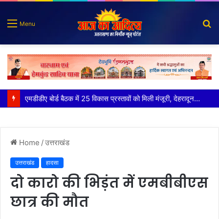
S
Menu
fo
मुख्य सचिव ने अंडरग्राउंड विद्युत लाइन परियोजना का प्रस्ताव तैयार करने के दिये निर्देश
Home
/
उत्तराखंड
उत्तराखंड
हादसा
दो कारो की भिड़ंत में एमबीबीएस
छात्र की मौत