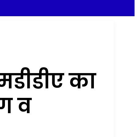
एमडीडीए का
ंग व