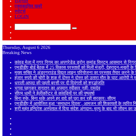
राजनीति
एक्सक्लूसिव खबरें
स्पोर्ट्स
LOGIN
Search
Sidebar
for
Random
Article
Thursday, August 6 2026
Breaking News
कांवड़ मेला में नगर निगम का अपग्रेडेड ड्रोन कमांड सिस्टम आसमान से निगरा
एमडीडीए बोर्ड बैठक में 25 विकास प्रस्तावों को मिली मंजूरी, देहरादून-मसूरी क
मुख्य सचिव ने अंडरग्राउंड विद्युत लाइन परियोजना का प्रस्ताव तैयार करने के दि
हजार रुपये की चोरी के शक में दोस्त ने दोस्त को उतारा मौत के घाट आरोपी ने
धराली आपदा की पहली बरसी पर दी दिवंगतों को श्रद्धांजलि
भगवा पहनकर सनातन का अपमान स्वीकार नहींः रामदेव
सीएम धामी ने हेलीकॉप्टर से कांवड़ियों पर की पुष्पवर्षा
बिना रुके, बिना थके अपने हर वादे को पूरा कर रही सरकारः सीएम
एमडीडीए में आयोजित हुआ ‘समाधान दिवस’, आमजन की शिकायतों के त्वरित निस्
श्री महंत इन्दिरेश अस्पताल में दिया संदेश अंगदान: मृत्यु के बाद भी जीवन का 
Sidebar
Random
Article
Log
In
Instagram