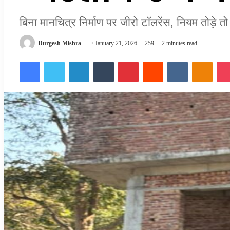
बिना मानचित्र निर्माण पर जीरो टॉलरेंस, नियम तोड़े तो
Send
Durgesh Mishra
January 21, 2026
259
2 minutes read
an
Facebook
Twitter
LinkedIn
Tumblr
Pinterest
Reddit
VKontakte
Odnok
email