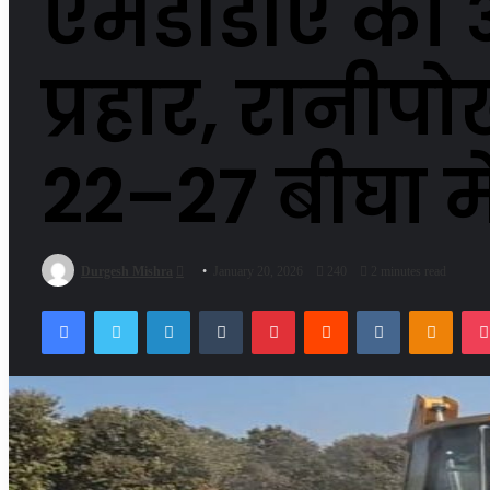
एमडीडीए का अ
प्रहार, रानीपो
22–27 बीघा मे
Send
Durgesh Mishra
January 20, 2026
240
2 minutes read
an
Facebook
Twitter
LinkedIn
Tumblr
Pinterest
Reddit
VKontakte
Odnok
email