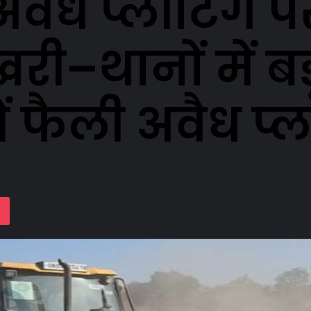
वैध प्लॉटिंग प
खरी–थानों में बड
ं फैली अवैध प्लॉ
lassniki
Pocket