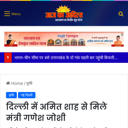
S
Menu
fo
100 किडनी ट्रांसप्लांट की सफलता, हिम्स जौलीग्रांट ने बढ़ाया चिकित्सा सेवाओं का भरोसा
Home
/
कृषि
कृषि
नई दिल्ली
दिल्ली में अमित शाह से मिले
मंत्री गणेश जोशी