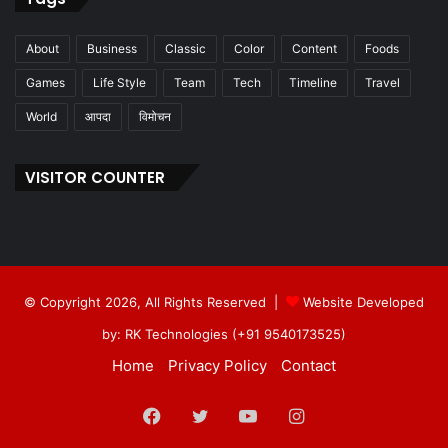
About
Business
Classic
Color
Content
Foods
Games
Life Style
Team
Tech
Timeline
Travel
World
आपदा
विमोचन
VISITOR COUNTER
© Copyright 2026, All Rights Reserved |
Website Developed
by: RK Technologies (+91 9540173525)
Home
Privacy Policy
Contact
Facebook
Twitter
YouTube
Instagram