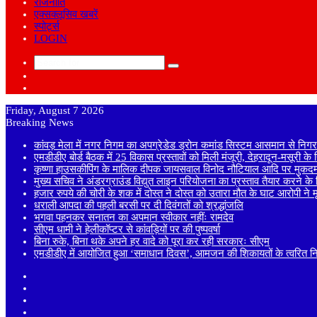
राजनीति
एक्सक्लूसिव खबरें
स्पोर्ट्स
LOGIN
Search
Sidebar
for
Random
Article
Friday, August 7 2026
Breaking News
कांवड़ मेला में नगर निगम का अपग्रेडेड ड्रोन कमांड सिस्टम आसमान से निगरा
एमडीडीए बोर्ड बैठक में 25 विकास प्रस्तावों को मिली मंजूरी, देहरादून-मसूरी क
कृष्णा हाउसकीपिंग के मालिक दीपक जायसवाल विनोद नौटियाल आदि पर मुकदमा
मुख्य सचिव ने अंडरग्राउंड विद्युत लाइन परियोजना का प्रस्ताव तैयार करने के दि
हजार रुपये की चोरी के शक में दोस्त ने दोस्त को उतारा मौत के घाट आरोपी ने
धराली आपदा की पहली बरसी पर दी दिवंगतों को श्रद्धांजलि
भगवा पहनकर सनातन का अपमान स्वीकार नहींः रामदेव
सीएम धामी ने हेलीकॉप्टर से कांवड़ियों पर की पुष्पवर्षा
बिना रुके, बिना थके अपने हर वादे को पूरा कर रही सरकारः सीएम
एमडीडीए में आयोजित हुआ ‘समाधान दिवस’, आमजन की शिकायतों के त्वरित निस्
Sidebar
Random
Article
Log
In
Instagram