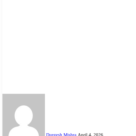
Send
an
email
Durgesh Mishra
April 4, 2026