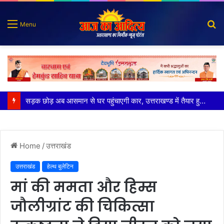
S
Menu
fo
पुलिस मुठभेड़ में गोली लगने से घायल शातिर बदमाश गिरफ्तार
Home
/
उत्तराखंड
उत्तराखंड
हेल्थ बुलेटिन
मां की ममता और हिम्स
जौलीग्रांट की चिकित्सा