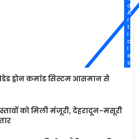
d
A
r
t
i
c
l
e
s
ेडेड ड्रोन कमांड सिस्टम आसमान से
रस्तावों को मिली मंजूरी, देहरादून-मसूरी
तार