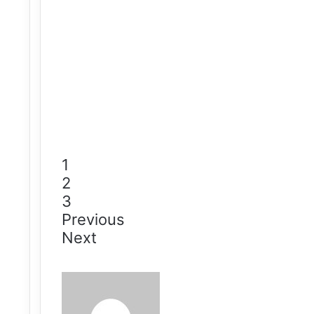
1
2
3
Previous
Next
Send
an
email