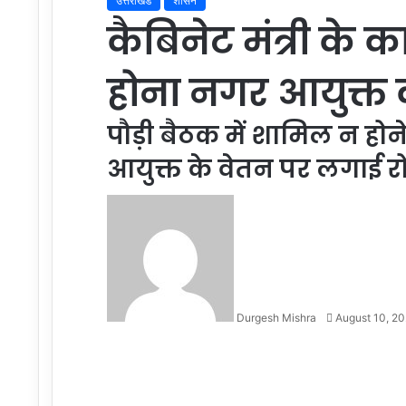
उत्तराखंड
शासन
कैबिनेट मंत्री के क
होना नगर आयुक्त क
पौड़ी बैठक में शामिल न हो
आयुक्त के वेतन पर लगाई 
Send
an
email
Durgesh Mishra
August 10, 2
Facebook
Twitter
LinkedIn
Tumblr
Pinterest
Reddit
VKontakte
Odnoklassniki
Pocket