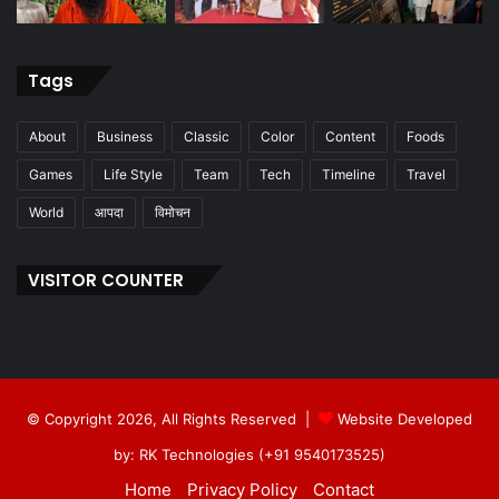
Tags
About
Business
Classic
Color
Content
Foods
Games
Life Style
Team
Tech
Timeline
Travel
World
आपदा
विमोचन
VISITOR COUNTER
© Copyright 2026, All Rights Reserved |
Website Developed
by: RK Technologies (+91 9540173525)
Home
Privacy Policy
Contact