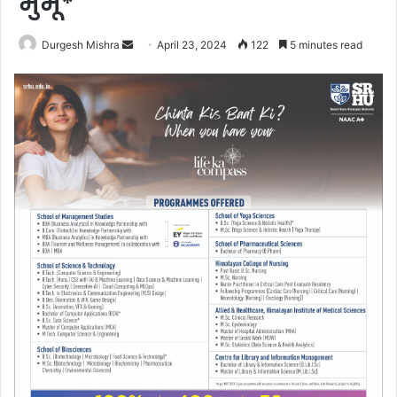
मुर्मू*
Send
Durgesh Mishra
April 23, 2024
122
5 minutes read
an
email