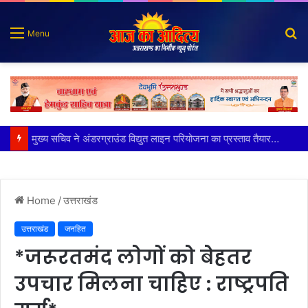
S
Menu
fo
मुख्य सचिव ने अंडरग्राउंड विद्युत लाइन परियोजना का प्रस्ताव तैयार करने के दिये निर्देश
Home
/
उत्तराखंड
उत्तराखंड
जनहित
*जरूरतमंद लोगों को बेहतर
उपचार मिलना चाहिए : राष्ट्रपति