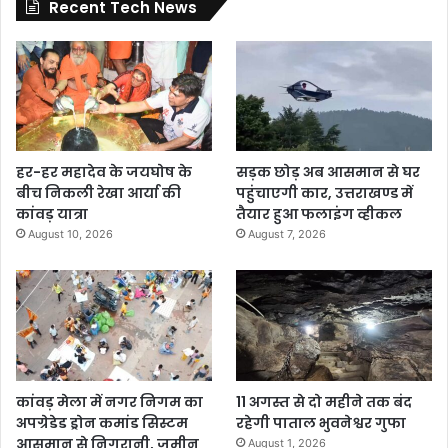
Recent Tech News
हर-हर महादेव के जयघोष के
सड़क छोड़ अब आसमान से घर
बीच निकली रेखा आर्या की
पहुंचाएगी कार, उत्तराखण्ड में
कांवड़ यात्रा
तैयार हुआ फलाइंग व्हीकल
August 10, 2026
August 7, 2026
कांवड़ मेला में नगर निगम का
11 अगस्त से दो महीने तक बंद
अपग्रेडेड ड्रोन कमांड सिस्टम
रहेगी पाताल भुवनेश्वर गुफा
आसमान से निगरानी, जमीन
August 1, 2026