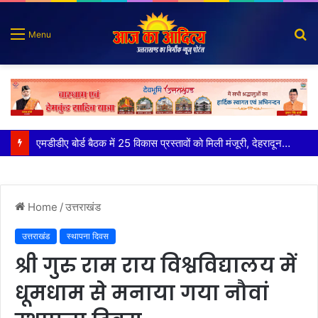
S
Menu
fo
कृष्णा हाउसकीपिंग के मालिक दीपक जायसवाल विनोद नौटियाल आदि पर मुकदमा दर्ज
Home
/
उत्तराखंड
उत्तराखंड
स्थापना दिवस
श्री गुरु राम राय विश्वविद्यालय में
धूमधाम से मनाया गया नौवां