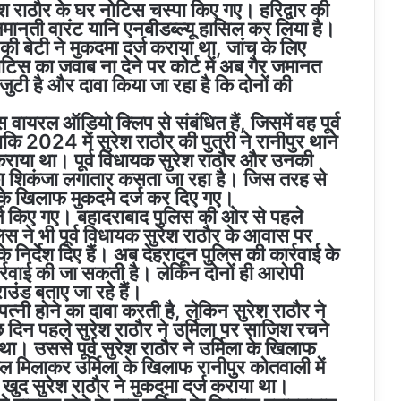
ेश राठौर के घर नोटिस चस्पा किए गए। हरिद्वार की
 जमानती वारंट यानि एनबीडब्ल्यू हासिल कर लिया है।
की बेटी ने मुकदमा दर्ज कराया था, जांच के लिए
टिस का जवाब ना देने पर कोर्ट में अब गैर जमानत
जुटी है और दावा किया जा रहा है कि दोनों की
वायरल ऑडियो क्लिप से संबंधित हैं, जिसमें वह पूर्व
 2024 में सुरेश राठौर की पुत्री ने रानीपुर थाने
्ज कराया था। पूर्व विधायक सुरेश राठौर और उनकी
का शिकंजा लगातार कसता जा रहा है। जिस तरह से
 के खिलाफ मुकदमे दर्ज कर दिए गए।
 दर्ज किए गए। बहादराबाद पुलिस की ओर से पहले
स ने भी पूर्व विधायक सुरेश राठौर के आवास पर
के निर्देश दिए हैं। अब देहरादून पुलिस की कार्रवाई के
र्रवाई की जा सकती है। लेकिन दोनों ही आरोपी
उंड बताए जा रहे हैं।
त्नी होने का दावा करती है, लेकिन सुरेश राठौर ने
दिन पहले सुरेश राठौर ने उर्मिला पर साजिश रचने
उससे पूर्व सुरेश राठौर ने उर्मिला के खिलाफ
ुल मिलाकर उर्मिला के खिलाफ रानीपुर कोतवाली में
ं खुद सुरेश राठौर ने मुकदमा दर्ज कराया था।