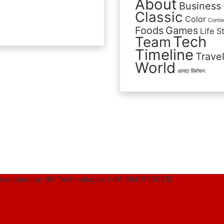
About
Business
Classic
Color
Conte
Foods
Games
Life S
Tech
Team
Timeline
Trave
World
आपदा
विमोचन
veloped by: RK Technologies (+91 9540173525)