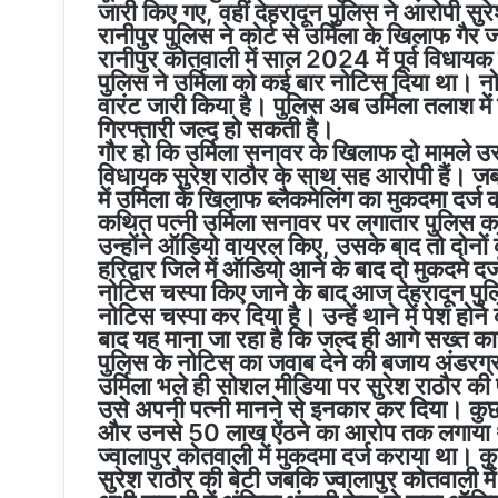
जारी किए गए, वहीं देहरादून पुलिस ने आरोपी सुर
रानीपुर पुलिस ने कोर्ट से उर्मिला के खिलाफ गैर
रानीपुर कोतवाली में साल 2024 में पूर्व विधायक 
पुलिस ने उर्मिला को कई बार नोटिस दिया था। नो
वारंट जारी किया है। पुलिस अब उर्मिला तलाश में 
गिरफ्तारी जल्द हो सकती है।
गौर हो कि उर्मिला सनावर के खिलाफ दो मामले उस 
विधायक सुरेश राठौर के साथ सह आरोपी हैं। जबकि
में उर्मिला के खिलाफ ब्लैकमेलिंग का मुकदमा दर
कथित पत्नी उर्मिला सनावर पर लगातार पुलिस 
उन्होंने ऑडियो वायरल किए, उसके बाद तो दोनों
हरिद्वार जिले में ऑडियो आने के बाद दो मुकदमे
नोटिस चस्पा किए जाने के बाद आज देहरादून पुलि
नोटिस चस्पा कर दिया है। उन्हें थाने में पेश होने 
बाद यह माना जा रहा है कि जल्द ही आगे सख्त का
पुलिस के नोटिस का जवाब देने की बजाय अंडरग्रा
उर्मिला भले ही सोशल मीडिया पर सुरेश राठौर की प
उसे अपनी पत्नी मानने से इनकार कर दिया। कुछ 
और उनसे 50 लाख ऐंठने का आरोप तक लगाया था। 
ज्वालापुर कोतवाली में मुकदमा दर्ज कराया था। क
सुरेश राठौर की बेटी जबकि ज्वालापुर कोतवाली मे