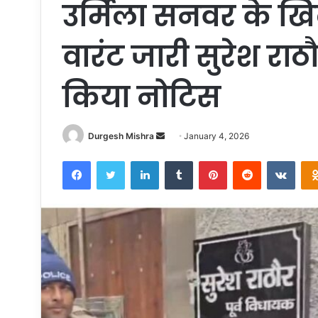
उर्मिला सनवर के ख
वारंट जारी सुरेश राठ
किया नोटिस
Send
Durgesh Mishra
January 4, 2026
an
Facebook
Twitter
LinkedIn
Tumblr
Pinterest
Reddit
VKon
email