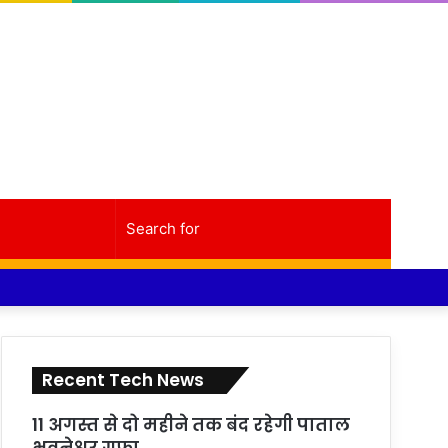
Random
Sidebar
Search
Facebook
Twitter
YouTube
Instagram
Log
Random
Sidebar
Article
for
In
Article
Recent Tech News
11 अगस्त से दो महीने तक बंद रहेगी पाताल
भुवनेश्वर गुफा