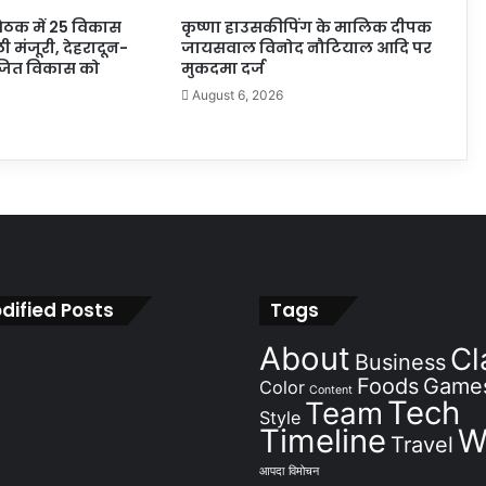
बैठक में 25 विकास
कृष्णा हाउसकीपिंग के मालिक दीपक
ली मंजूरी, देहरादून-
जायसवाल विनोद नौटियाल आदि पर
ोजित विकास को
मुकदमा दर्ज
August 6, 2026
dified Posts
Tags
About
Cl
Business
Foods
Game
Color
Content
Tech
Team
Style
Timeline
W
Travel
आपदा
विमोचन