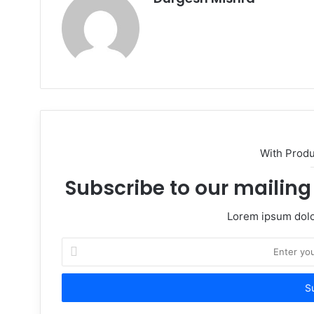
Website
With Prod
Subscribe to our mailing 
Lorem ipsum dolor
Enter
your
Email
address