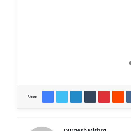
Facebook
Twitter
LinkedIn
Tumblr
Pinterest
Red
Share
Durgesh Mishra