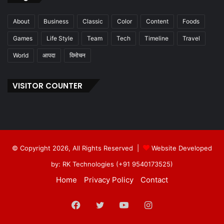
About
Business
Classic
Color
Content
Foods
Games
Life Style
Team
Tech
Timeline
Travel
World
आपदा
विमोचन
VISITOR COUNTER
© Copyright 2026, All Rights Reserved |
Website Developed
by: RK Technologies (+91 9540173525)
Home
Privacy Policy
Contact
Facebook
Twitter
YouTube
Instagram