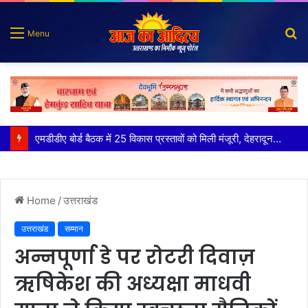
S
Menu
fo
मुख्य सचिव ने अंडरग्राउंड विद्युत लाइन परियोजना का प्रस्ताव तैयार करने के दिये निर्देश
Home
/
उत्तराखंड
उत्तराखंड
सम्मान
अन्नपूर्णा डे पर रोटरी दिवाज़
ऋषिकेश की अध्यक्षा माधवी