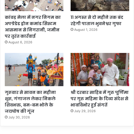
कांवड़ मेला में नगर निगम का
11 अगस्त से दो महीने तक बंद
अपग्रेडेड ड्रोन कमांड सिस्टम
रहेगी पाताल भुवनेश्वर गुफा
आसमान से निगरानी, जमीन
August 1, 2026
पर तुरंत कार्रवाई
August 6, 2026
गुरूवार से सावन का महीना
श्री दरबार साहिब में गुरु पूर्णिमा
शुरू, गंगाजल लेकर निकले
पर गुरु महिमा के दिव्य संदेश से
शिवभक्त, बम-बम भोले के
भावविभोर हुई संगतें
जयघोष की गूंज
July 29, 2026
July 30, 2026