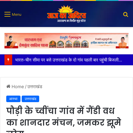
S
Menu
fo
100 किडनी ट्रांसप्लांट की सफलता, हिम्स जौलीग्रांट ने बढ़ाया चिकित्सा सेवाओं का भरोसा
Home
/
उत्तराखंड
आस्था
उत्तराखंड
पौड़ी के च्वींचा गांव में गैंडी वध
का शानदार मंचन, जमकर झूमे