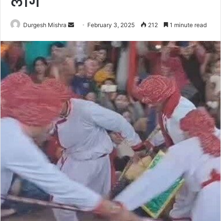
लोग
Send
Durgesh Mishra
February 3, 2025
212
1 minute read
an
email