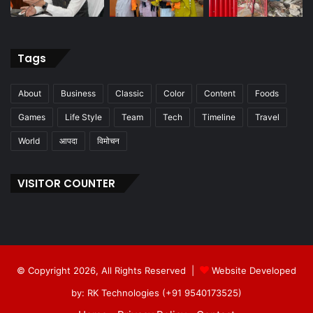
Tags
About
Business
Classic
Color
Content
Foods
Games
Life Style
Team
Tech
Timeline
Travel
World
आपदा
विमोचन
VISITOR COUNTER
© Copyright 2026, All Rights Reserved |
Website Developed
by: RK Technologies (+91 9540173525)