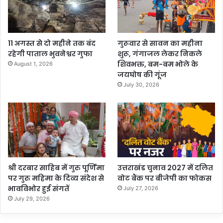
11 अगस्त से दो महीने तक बंद
गुरूवार से सावन का महीना
रहेगी पाताल भुवनेश्वर गुफा
शुरू, गंगाजल लेकर निकले
शिवभक्त, बम-बम भोले के
August 1, 2026
जयघोष की गूंज
July 30, 2026
श्री दरबार साहिब में गुरु पूर्णिमा
उत्तराखंड चुनाव 2027 में दलित
पर गुरु महिमा के दिव्य संदेश से
वोट बैंक पर बीजेपी का फोकस
भावविभोर हुई संगतें
July 27, 2026
July 29, 2026