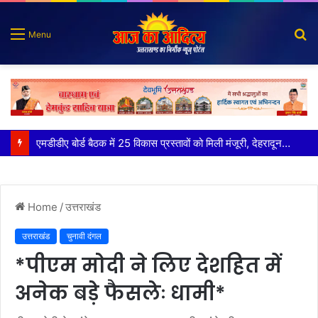
S
Menu
fo
कृष्णा हाउसकीपिंग के मालिक दीपक जायसवाल विनोद नौटियाल आदि पर मुकदमा दर्ज
Home
/
उत्तराखंड
उत्तराखंड
चुनावी दंगल
*पीएम मोदी ने लिए देशहित में
अनेक बड़े फैसलेः धामी*