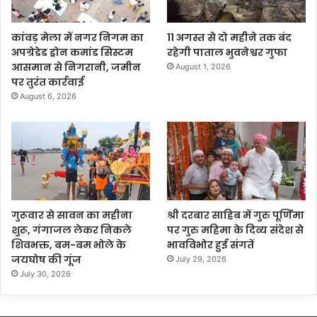
कांवड़ मेला में नगर निगम का
11 अगस्त से दो महीने तक बंद
अपग्रेडेड ड्रोन कमांड सिस्टम
रहेगी पाताल भुवनेश्वर गुफा
आसमान से निगरानी, जमीन
August 1, 2026
पर तुरंत कार्रवाई
August 6, 2026
गुरूवार से सावन का महीना
श्री दरबार साहिब में गुरु पूर्णिमा
शुरू, गंगाजल लेकर निकले
पर गुरु महिमा के दिव्य संदेश से
शिवभक्त, बम-बम भोले के
भावविभोर हुई संगतें
जयघोष की गूंज
July 29, 2026
July 30, 2026