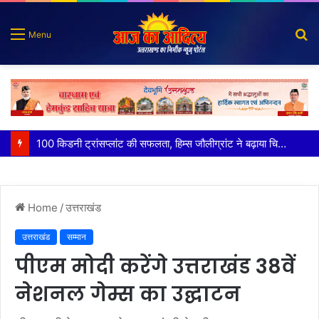
S
Menu
fo
पात्र लोगों को सरकारी योजनाओं का सीधे मिल रहा लाभः धामी
Home
/
उत्तराखंड
उत्तराखंड
सम्मान
पीएम मोदी करेंगे उत्तराखंड 38वें
नेशनल गेम्स का उद्घाटन