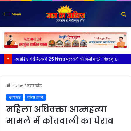
S
Menu
fo
मुख्य सचिव ने अंडरग्राउंड विद्युत लाइन परियोजना का प्रस्ताव तैयार करने के दिये निर्देश
Home
/
उत्तराखंड
उत्तराखंड
पुलिस डायरी
महिला अधिवक्ता आत्महत्या
मामले में कोतवाली का घेराव