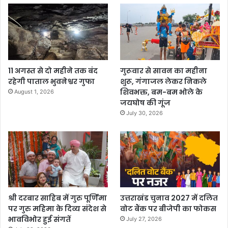
11 अगस्त से दो महीने तक बंद
गुरूवार से सावन का महीना
रहेगी पाताल भुवनेश्वर गुफा
शुरू, गंगाजल लेकर निकले
शिवभक्त, बम-बम भोले के
August 1, 2026
जयघोष की गूंज
July 30, 2026
श्री दरबार साहिब में गुरु पूर्णिमा
उत्तराखंड चुनाव 2027 में दलित
पर गुरु महिमा के दिव्य संदेश से
वोट बैंक पर बीजेपी का फोकस
भावविभोर हुई संगतें
July 27, 2026