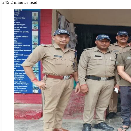
245
2 minutes read
Facebook
Twitter
LinkedIn
Tumblr
Pinterest
Reddit
VKontakte
Odnoklassniki
Pocket