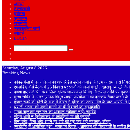
आस्था
टेक्नोलॉजी
दुर्घटना
प्रशासन
राजनीति
एक्सक्लूसिव खबरें
स्पोर्ट्स
LOGIN
Search
Sidebar
for
Random
Article
Saturday, August 8 2026
Breaking News
कांवड़ मेला में नगर निगम का अपग्रेडेड ड्रोन कमांड सिस्टम आसमान से निगरा
एमडीडीए बोर्ड बैठक में 25 विकास प्रस्तावों को मिली मंजूरी, देहरादून-मसूरी क
कृष्णा हाउसकीपिंग के मालिक दीपक जायसवाल विनोद नौटियाल आदि पर मुकदमा
मुख्य सचिव ने अंडरग्राउंड विद्युत लाइन परियोजना का प्रस्ताव तैयार करने के दि
हजार रुपये की चोरी के शक में दोस्त ने दोस्त को उतारा मौत के घाट आरोपी ने
धराली आपदा की पहली बरसी पर दी दिवंगतों को श्रद्धांजलि
भगवा पहनकर सनातन का अपमान स्वीकार नहींः रामदेव
सीएम धामी ने हेलीकॉप्टर से कांवड़ियों पर की पुष्पवर्षा
बिना रुके, बिना थके अपने हर वादे को पूरा कर रही सरकारः सीएम
एमडीडीए में आयोजित हुआ ‘समाधान दिवस’, आमजन की शिकायतों के त्वरित निस्