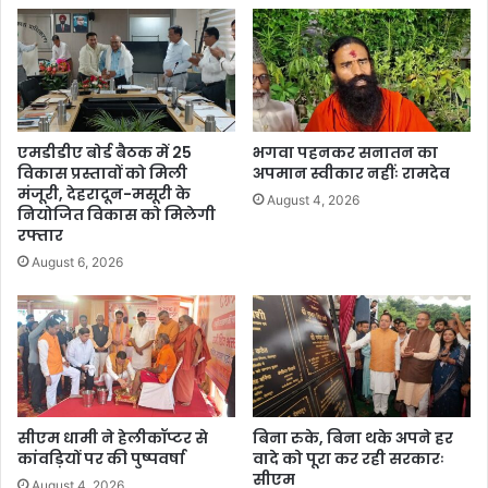
एमडीडीए बोर्ड बैठक में 25
भगवा पहनकर सनातन का
विकास प्रस्तावों को मिली
अपमान स्वीकार नहींः रामदेव
मंजूरी, देहरादून-मसूरी के
August 4, 2026
नियोजित विकास को मिलेगी
रफ्तार
August 6, 2026
सीएम धामी ने हेलीकॉप्टर से
बिना रुके, बिना थके अपने हर
कांवड़ियों पर की पुष्पवर्षा
वादे को पूरा कर रही सरकारः
सीएम
August 4, 2026