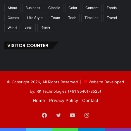
About
Business
Classic
Color
Content
Foods
Games
Life Style
Team
Tech
Timeline
Travel
World
आपदा
विमोचन
VISITOR COUNTER
© Copyright 2026, All Rights Reserved |
Website Developed
by: RK Technologies (+91 9540173525)
Home
Privacy Policy
Contact
Facebook
Twitter
YouTube
Instagram