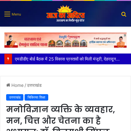
S
Menu
fo
मुख्य सचिव ने अंडरग्राउंड विद्युत लाइन परियोजना का प्रस्ताव तैयार करने के दिये निर्देश
Home
/
उत्तराखंड
उत्तराखंड
चिकित्सा शिक्षा
मनोविज्ञान व्य​क्ति के व्यवहार,
मन, चित्त और चेतना का है