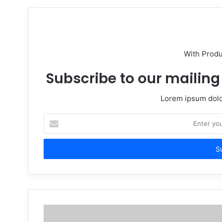
With Prod
Subscribe to our mailing 
Lorem ipsum dolor
Enter
your
Email
address