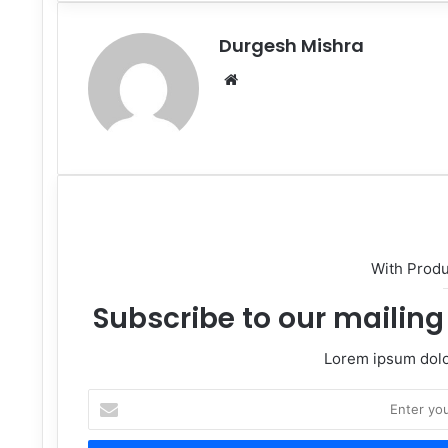
Email
Durgesh Mishra
Website
With Prod
Subscribe to our mailing 
Lorem ipsum dolor
Enter
your
Email