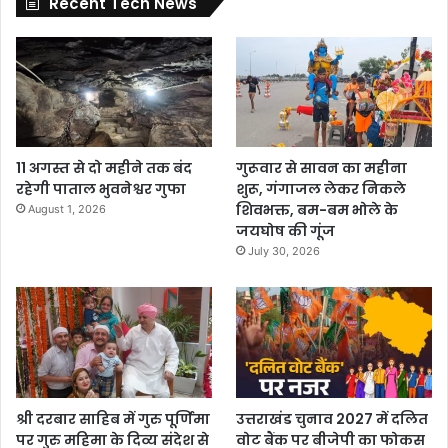
Recent Tech News
11 अगस्त से दो महीने तक बंद
गुरूवार से सावन का महीना
रहेगी पाताल भुवनेश्वर गुफा
शुरू, गंगाजल लेकर निकले
शिवभक्त, बम-बम भोले के
August 1, 2026
जयघोष की गूंज
July 30, 2026
श्री दरबार साहिब में गुरु पूर्णिमा
उत्तराखंड चुनाव 2027 में दलित
पर गुरु महिमा के दिव्य संदेश से
वोट बैंक पर बीजेपी का फोकस