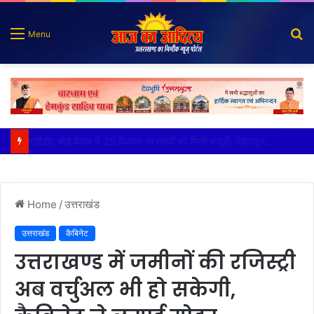
S
Menu
fo
मुख्य सचिव ने अंडरग्राउंड विद्युत लाइन परियोजना का प्रस्ताव तैयार करने के दिये निर्देश
Home
/
उत्तराखंड
उत्तराखंड
कैबिनेट
उत्तराखण्ड में जमीनों की रजिस्ट्री
अब वर्चुअल भी हो सकेगी,