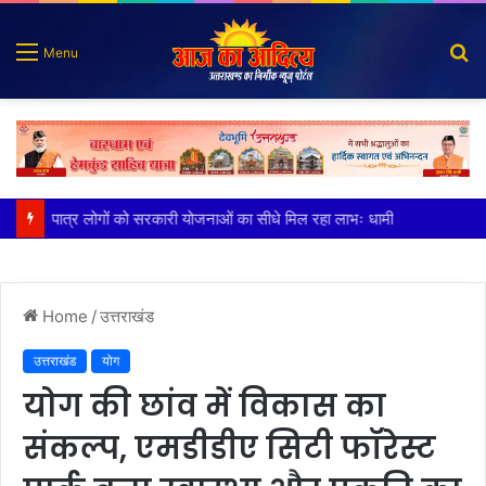
S
Menu
fo
पात्र लोगों को सरकारी योजनाओं का सीधे मिल रहा लाभः धामी
Home
/
उत्तराखंड
उत्तराखंड
योग
योग की छांव में विकास का
संकल्प, एमडीडीए सिटी फॉरेस्ट