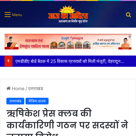
S
Menu
fo
मुख्य सचिव ने अंडरग्राउंड विद्युत लाइन परियोजना का प्रस्ताव तैयार करने के दिये निर्देश
Home
/
उत्तराखंड
उत्तराखंड
मीडिया हाउस
ऋषिकेश प्रेस क्लब की
कार्यकारिणी गठन पर सदस्यों ने