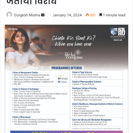
जताया विरोध
Send
Durgesh Mishra
January 14, 2024
561
1 minute read
an
email