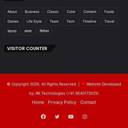
About
Business
Classic
Color
Content
Foods
Games
Life Style
Team
Tech
Timeline
Travel
World
आपदा
विमोचन
VISITOR COUNTER
© Copyright 2026, All Rights Reserved |
Website Developed
by: RK Technologies (+91 9540173525)
Home
Privacy Policy
Contact
Facebook
Twitter
YouTube
Instagram