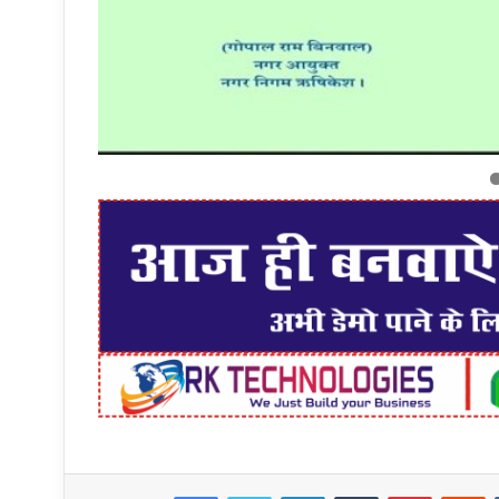
Facebook
Twitter
LinkedIn
Tumblr
Pinteres
R