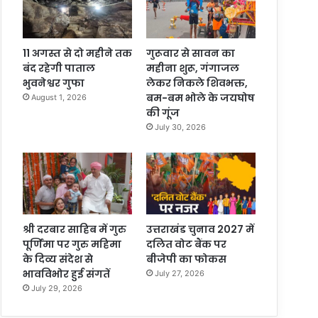
11 अगस्त से दो महीने तक
गुरूवार से सावन का
बंद रहेगी पाताल
महीना शुरू, गंगाजल
भुवनेश्वर गुफा
लेकर निकले शिवभक्त,
बम-बम भोले के जयघोष
August 1, 2026
की गूंज
July 30, 2026
श्री दरबार साहिब में गुरु
उत्तराखंड चुनाव 2027 में
पूर्णिमा पर गुरु महिमा
दलित वोट बैंक पर
के दिव्य संदेश से
बीजेपी का फोकस
भावविभोर हुई संगतें
July 27, 2026
July 29, 2026