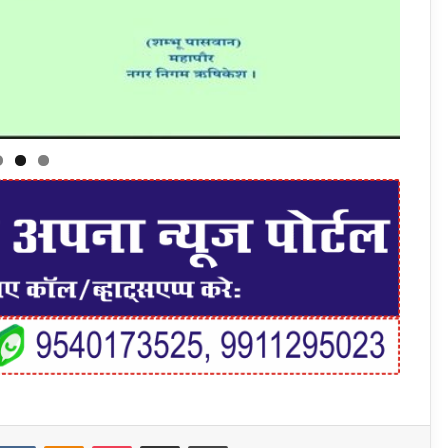
t
eddit
VKontakte
Odnoklassniki
Pocket
Share via Email
Print