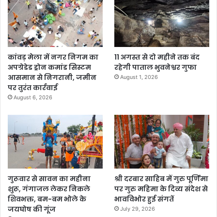
कांवड़ मेला में नगर निगम का
11 अगस्त से दो महीने तक बंद
अपग्रेडेड ड्रोन कमांड सिस्टम
रहेगी पाताल भुवनेश्वर गुफा
आसमान से निगरानी, जमीन
August 1, 2026
पर तुरंत कार्रवाई
August 6, 2026
गुरूवार से सावन का महीना
श्री दरबार साहिब में गुरु पूर्णिमा
शुरू, गंगाजल लेकर निकले
पर गुरु महिमा के दिव्य संदेश से
शिवभक्त, बम-बम भोले के
भावविभोर हुई संगतें
जयघोष की गूंज
July 29, 2026