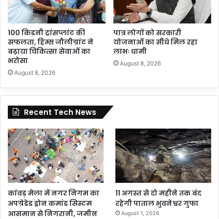
100 किडनी ट्रांसप्लांट की
पात्र लोगों को सरकारी
सफलता, हिम्स जौलीग्रांट ने
योजनाओं का सीधे मिल रहा
बढ़ाया चिकित्सा सेवाओं का
लाभः धामी
भरोसा
August 8, 2026
August 8, 2026
Recent Tech News
कांवड़ मेला में नगर निगम का
11 अगस्त से दो महीने तक बंद
अपग्रेडेड ड्रोन कमांड सिस्टम
रहेगी पाताल भुवनेश्वर गुफा
आसमान से निगरानी, जमीन
August 1, 2026