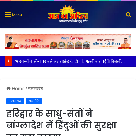
S
Menu
fo
100 किडनी ट्रांसप्लांट की सफलता, हिम्स जौलीग्रांट ने बढ़ाया चिकित्सा सेवाओं का भरोसा
Home
/
उत्तराखंड
उत्तराखंड
राजनीति
हरिद्वार के साधु-संतों ने
बांग्लादेश में हिंदुओं की सुरक्षा