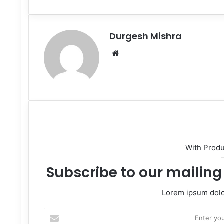
via
Email
Durgesh Mishra
Website
With Prod
Subscribe to our mailing 
Lorem ipsum dolor
Enter
your