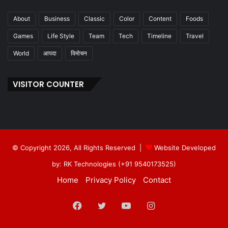
About
Business
Classic
Color
Content
Foods
Games
Life Style
Team
Tech
Timeline
Travel
World
आपदा
विमोचन
VISITOR COUNTER
© Copyright 2026, All Rights Reserved |
Website Developed
by: RK Technologies (+91 9540173525)
Home
Privacy Policy
Contact
Facebook
Twitter
YouTube
Instagram